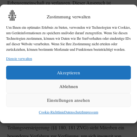
Erbengemeinschaft zu verlangen. Dieser Anspruch ist
grundsätzlich auf die Auseinandersetzung des gesamten
Zustimmung verwalten
Nachlasses gerichtet und kann gerichtlich durch eine
Um Ihnen ein optimales Erlebnis zu bieten, verwenden wir Technologien wie Cookies,
Erbauseinandersetzungsklage durchgesetzt werden. Eine
um Geräteinformationen zu speichern und/oder darauf zuzugreifen. Wenn Sie diesen
Teilauseinandersetzung kann hingegen ausnahmsweise nur
Technologien zustimmen, können wir Daten wie Ihr Surfverhalten oder eindeutige IDs
auf dieser Website verarbeiten. Wenn Sie Ihre Zustimmung nicht erteilen oder
dann verlangt werden, wenn besondere Gründe dies
zurückziehen, können bestimmte Merkmale und Funktionen beeinträchtigt werden.
rechtfertigen und die Belange der Erbengemeinschaft und der
Dienste verwalten
Miterben dadurch nicht beeinträchtigt werden (BGH, NJW
1963, 733; OLG Hamm, BeckRS 2010, 19846).
Akzeptieren
Immobilien stellen eine besondere Fallgruppe im Rahmen der
Ablehnen
Nachlassauseinandersetzung dar. § 753 Abs. 1 S. 1 i. V. m. §
Einstellungen ansehen
2042 Abs. 2 BGB sieht vor, dass bei Grundstücken im Streitfall
eine Aufhebung der Gemeinschaft durch Zwangsversteigerung
Cookie-Richtlinie
Datenschutz
Impressum
und durch Teilung des Erlöses stattfindet. Mit der sog.
Teilungsversteigerung (§§ 180, 181 ZVG) steht Miterben ein
besonderes Verfahren zur Verfügung, um sich insoweit von